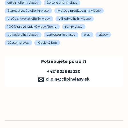
odtein clip in vlasov
čo to je clip-in vlasy
Starostlivosť o clip-in vlasy
Metódy predlžovania vlasov
prečo si vybrať clip-in vlasy
výhody clip-in vlasov
100% pravé ľudské vlasy Remy
remy vlasy
apliacia clip I vlasov
zahustenie vlasov
ples
účesy
účesy na ples
Klasický bob
Potrebujete poradiť?
+421905685220
clipin@clipinvlasy.sk