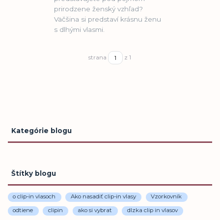
prirodzene ženský vzhľad?
Väčšina si predstaví krásnu ženu
s dlhými vlasmi.
strana
z 1
Kategórie blogu
Štítky blogu
o clip-in vlasoch
Ako nasadiť clip-in vlasy
Vzorkovník
odtiene
clipin
ako si vybrat
dlzka clip in vlasov