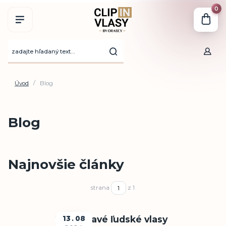
0
Úvod
Blog
Blog
Najnovšie články
strana
z 1
100% pravé ľudské vlasy
13
08