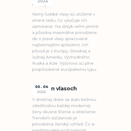
2024
Remy
Remy ľudské vlasy sú uložené v
smere rastu, čo vylučuje ich
zamotanie. Na dotyk veľmi jemné
a pôsobia maximálne prirodzene.
de o pravé vlasy spracované
najšetrnejšími spôsobmi. Ich
pôvod je z Európy, Strednej a
Južnej Ameriky, Východného
Ruska a Ázie. Výzorovo sú plne
prispôsobené európskemu typu.
05
04
O clip-in vlasoch
2022
V dnešnej dobe sa stalo bežnou
záležitosťou každej modernej
ženy vkusné líčenie a oblečenie.
Trendom súčasnosti je
prirodzene ženský vzhľad. Čo si
predstavujete pod pojmom