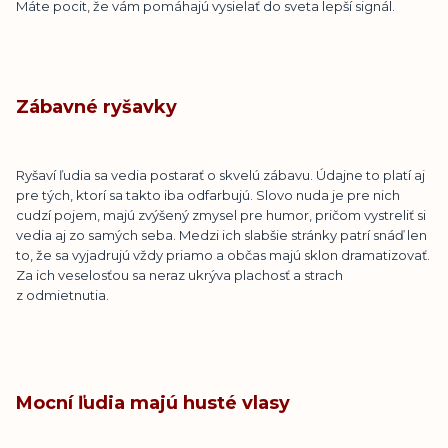
Máte pocit, že vám pomáhajú vysielať do sveta lepší signál.
Zábavné ryšavky
Ryšaví ľudia sa vedia postarať o skvelú zábavu. Údajne to platí aj
pre tých, ktorí sa takto iba odfarbujú. Slovo nuda je pre nich
cudzí pojem, majú zvýšený zmysel pre humor, pričom vystreliť si
vedia aj zo samých seba. Medzi ich slabšie stránky patrí snáď len
to, že sa vyjadrujú vždy priamo a občas majú sklon dramatizovať.
Za ich veselosťou sa neraz ukrýva plachosť a strach
z odmietnutia.
Mocní ľudia majú husté vlasy