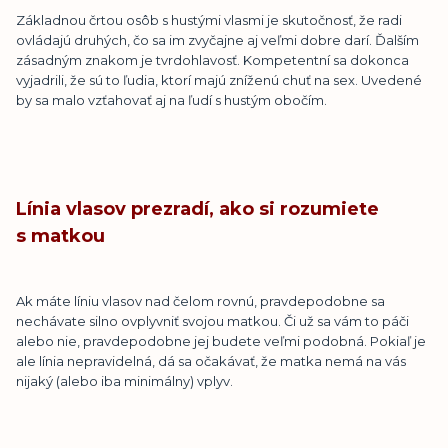
Základnou črtou osôb s hustými vlasmi je skutočnosť, že radi
ovládajú druhých, čo sa im zvyčajne aj veľmi dobre darí. Ďalším
zásadným znakom je tvrdohlavosť. Kompetentní sa dokonca
vyjadrili, že sú to ľudia, ktorí majú zníženú chuť na sex. Uvedené
by sa malo vzťahovať aj na ľudí s hustým obočím.
Línia vlasov prezradí, ako si rozumiete
s matkou
Ak máte líniu vlasov nad čelom rovnú, pravdepodobne sa
nechávate silno ovplyvniť svojou matkou. Či už sa vám to páči
alebo nie, pravdepodobne jej budete veľmi podobná. Pokiaľ je
ale línia nepravidelná, dá sa očakávať, že matka nemá na vás
nijaký (alebo iba minimálny) vplyv.