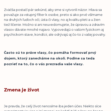
Zväčša postačí pár sekúnd, aby sme si vytvorili názor. Hlava sa
považuje za vstupný filter k osobe, preto si ako prvé všímame
na druhých ľuďoch oči, ústa či vlasy, no aj kvalitu pleti a u žien
tiež líčenie. Možno si ani neuvedomujete, že úpravou a zdravím
vlasov dávate mnohé najavo. Vypovedajú o vašom fyzickom aj
psychickom stave, kondícii, ale odrývajú aj čo-to z vašej povahy.
Často sú to práve vlasy, čo pomáha formovať prvý
dojem, ktorý zanecháme na okolí. Poďme sa teda
pozrieť na to, čo o vás prezradia vaše vlasy.
Zmena je život
Je pravda, že celý život nenosíme iba jeden účes. Niekto síce