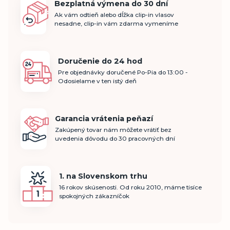
Bezplatná výmena do 30 dní
Ak vám odtieň alebo dĺžka clip-in vlasov
nesadne, clip-in vám zdarma vymeníme
Doručenie do 24 hod
Pre objednávky doručené Po-Pia do 13:00 -
Odosielame v ten istý deň
Garancia vrátenia peňazí
Zakúpený tovar nám môžete vrátiť bez
uvedenia dôvodu do 30 pracovných dní
1. na Slovenskom trhu
16 rokov skúsenosti. Od roku 2010, máme tisíce
spokojných zákazníčok