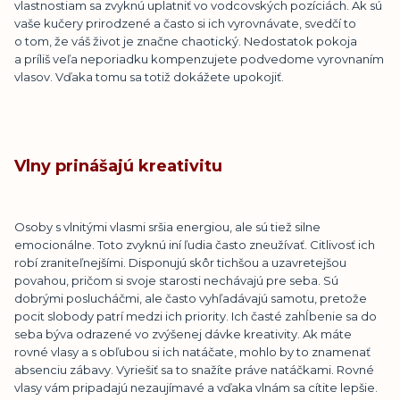
vlastnostiam sa zvyknú uplatniť vo vodcovských pozíciách. Ak sú
vaše kučery prirodzené a často si ich vyrovnávate, svedčí to
o tom, že váš život je značne chaotický. Nedostatok pokoja
a príliš veľa neporiadku kompenzujete podvedome vyrovnaním
vlasov. Vďaka tomu sa totiž dokážete upokojiť.
Vlny prinášajú kreativitu
Osoby s vlnitými vlasmi sršia energiou, ale sú tiež silne
emocionálne. Toto zvyknú iní ľudia často zneužívať. Citlivosť ich
robí zraniteľnejšími. Disponujú skôr tichšou a uzavretejšou
povahou, pričom si svoje starosti nechávajú pre seba. Sú
dobrými poslucháčmi, ale často vyhľadávajú samotu, pretože
pocit slobody patrí medzi ich priority. Ich časté zahĺbenie sa do
seba býva odrazené vo zvýšenej dávke kreativity. Ak máte
rovné vlasy a s obľubou si ich natáčate, mohlo by to znamenať
absenciu zábavy. Vyriešiť sa to snažíte práve natáčkami. Rovné
vlasy vám pripadajú nezaujímavé a vďaka vlnám sa cítite lepšie.