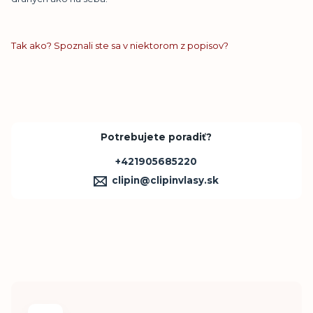
Tak ako? Spoznali ste sa v niektorom z popisov?
Potrebujete poradiť?
+421905685220
clipin@clipinvlasy.sk