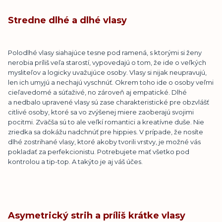
Stredne dlhé a dlhé vlasy
Polodlhé vlasy siahajúce tesne pod ramená, s ktorými si ženy
nerobia príliš veľa starostí, vypovedajú o tom, že ide o veľkých
mysliteľov a logicky uvažujúce osoby. Vlasy si nijak neupravujú,
len ich umyjú a nechajú vyschnúť. Okrem toho ide o osoby veľmi
cieľavedomé a súťaživé, no zároveň aj empatické. Dlhé
a nedbalo upravené vlasy sú zase charakteristické pre obzvlášť
citlivé osoby, ktoré sa vo zvýšenej miere zaoberajú svojimi
pocitmi. Zväčša sú to ale veľkí romantici a kreatívne duše. Nie
zriedka sa dokážu nadchnúť pre hippies. V prípade, že nosíte
dlhé zostrihané vlasy, ktoré akoby tvorili vrstvy, je možné vás
pokladať za perfekcionistu. Potrebujete mať všetko pod
kontrolou a tip-top. A takýto je aj váš účes.
Asymetrický strih a príliš krátke vlasy