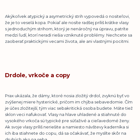
Akýkoľvek atypický a asymetrický strih vypovedá o nositeľovi,
že je to veselá kopa. Pokiaľ ale nosíte radšej príliš krátke vlasy
s jednoduchým strihom, ktorý je nenáročný na úpravu, patríte
medzi ľudí, ktorí neradi riešia vzniknuté problémy. Nechcete sa
zaoberať praktickými vecami života, ale ani vlastnými pocitmi.
Drdole, vrkoče a copy
Prax ukázala, že dámy, ktoré nosia zložitý drdol, zvyknú byť vo
zvýšenej miere hysterické, pričom im chýba sebavedomie. Čím
je účes zložitejší, tým viac sebakritická osoba budete. Máte tiež
sklon veci nafukovať. Vlasy na hlave uhladené a stiahnuté do
vysokého vrkoča sú typické pre súťaživé a cieľavedomé ženy.
Ak svoje vlasy príliš neriešite a namiesto návštevy kaderníka si
ich iba stiahnete do copu, dá sa očakávať, že myslíte skôr na
druhých ako na seba.