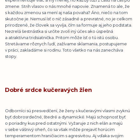
experimentuje viac a iný menej, no každý túži z času na čas po
zmene. Strih vlasov o nás mnohé napovie. Znamená to ale, že
s každou zmenou sa mení aj naša povaha? Áno, niečo na tom
skutočne je. Nemusí ísť o nič zásadné a prevratné, no je celkom
prirodzené, že človek sa vyvíja, čím sa formuje aj jeho podstata.
Nezrelá šestnástka si určite zvolí iný účes ako úspešná
a atraktívna tridsiatnička. Pritom môže ísť o tú istú osobu.
Stretávame rôznych ľudí, zažívame sklamania, postupujeme
v práci, zakladáme si rodinu. Toto všetko na nás zanecháva
stopy.
Dobré srdce kučeravých žien
Odborníci sú presvedčení, že ženy s kučeravými vlasmi zvyknú
byť dobrosrdečné, štedré a dynamické. Majú schopnosť byť
o poriadny kus pred ostatnými. Vyžaruje z nich elán a majú
v sebe vášnivý oheň, čo sa však môže prejaviť horúcim
temperamentom hraničiacim s agresivitou. Aj vďaka svojim