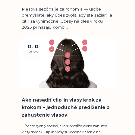
Plesová sezóna je za rohom a vy určite
premýšľate, aký účes zvoliť, aby ste zažiarili a
cítili sa výnimočne. Účesy na ples v roku
2025 prinášajú kombi...
12
12
2025
Ako nasadiť clip-in vlasy krok za
krokom – jednoduché predĺženie a
zahustenie vlasov
Hľadáte rýchly spôsob, ako si predĺžiť alebo zahustiť
vlasy doma? Clip-in vlasy sú ideálne riešenie na