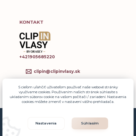
KONTAKT
+421905685220
clipin@clipinvlasy.sk
S cieľom uľahčiť užívateľom používať naše webové stránky
využívame cookies. Používaním našich stránok súhlasíte s
ukladaním súborov cookie na vašom počítači / zariadení. Nastavenia
cookies môžete zmeniť v nastavení vášho prehliadača.
© Copyright 2010-2026. Akékoľvek použitie obsahu, vrátanie prevzatia,
Nastavenia
Súhlasím
kopírovania, šírenia či ďalšieho sprístupňovania článkov bez súhlasu
majiteľa je zakázané.