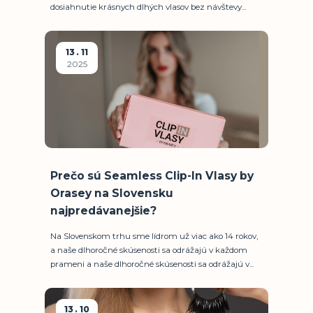
dosiahnutie krásnych dlhých vlasov bez návštevy...
13
11
2025
Prečo sú Seamless Clip-In Vlasy by
Orasey na Slovensku
najpredávanejšie?
Na Slovenskom trhu sme lídrom už viac ako 14 rokov,
a naše dlhoročné skúsenosti sa odrážajú v každom
prameni a naše dlhoročné skúsenosti sa odrážajú v...
13
10