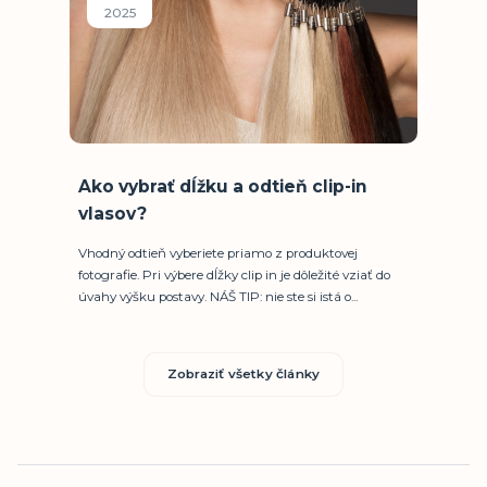
2025
Ako vybrať dĺžku a odtieň clip-in
vlasov?
Vhodný odtieň vyberiete priamo z produktovej
fotografie. Pri výbere dĺžky clip in je dôležité vziať do
úvahy výšku postavy. NÁŠ TIP: nie ste si istá o...
Zobraziť všetky články