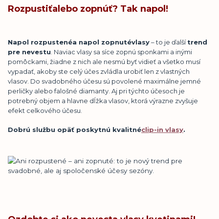
Rozpusti
ť
alebo zopn
úť
? Tak napol!
Napol rozpusten
é
a napol zopnut
é
vlasy
– to je ďalší
trend
pre nevestu
. Naviac vlasy sa síce zopnú sponkami a inými
pomôckami, žiadne z nich ale nesmú byť vidieť a všetko musí
vypadať, akoby ste celý účes zvládla urobiť len z vlastných
vlasov. Do svadobného účesu sú povolené maximálne jemné
perličky alebo falošné diamanty. Aj pri týchto účesoch je
potrebný objem a hlavne dĺžka vlasov, ktorá výrazne zvyšuje
efekt celkového účesu.
Dobrú službu opäť poskytnú
kvalitn
é
clip-in vlasy
.