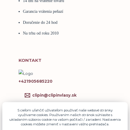
14 dní na vrátenie tovaru
Garancia vrátenia peňazí
Doručenie do 24 hod
Na trhu od roku 2010
KONTAKT
+421905685220
clipin@clipinvlasy.sk
S cieľom uľahčiť užívateľom používať naše webové stránky
využívame cookies. Používaním našich stránok súhlasíte s
ukladaním súborov cookie na vašom počítači / zariadení. Nastavenia
cookies môžete zmeniť v nastavení vášho prehliadača.