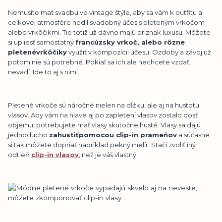
Nemusíte mať svadbu vo vintage štýle, aby sa vám k outfitu a
celkovej atmosfére hodil svadobný účes s pleteným vrkočom
alebo vrkôčikmi. Tie totiž už dávno majú príznak luxusu. Môžete
si upliesť samostatný
franc
ú
zsky vrko
č
, alebo r
ô
zne
pleten
é
vrk
ôč
iky
využiť v kompozícii účesu. Ozdoby a závoj už
potom nie sú potrebné. Pokiaľ sa ich ale nechcete vzdať,
nevadí. Ide to aj s nimi.
Pletené vrkoče sú náročné nielen na dĺžku, ale aj na hustotu
vlasov. Aby vám na hlave aj po zapletení vlasov zostalo dosť
objemu, potrebujete mať vlasy skutočne husté. Vlasy sa dajú
jednoducho
zahusti
ť
pomocou clip-in prame
ň
ov
a súčasne
si tak môžete dopriať napríklad pekný melír. Stačí zvoliť iný
odtieň
clip-in vlasov
, než je váš vlastný.