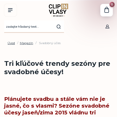
0
Úvod
Magazín
Svadobný účes
Tri kľúčové trendy sezóny pre
svadobné účesy!
Plánujete svadbu a stále vám nie je
jasné, čo s vlasmi? Sezóne svadobné
účesy jaseň/zima 2015 vládnu tri