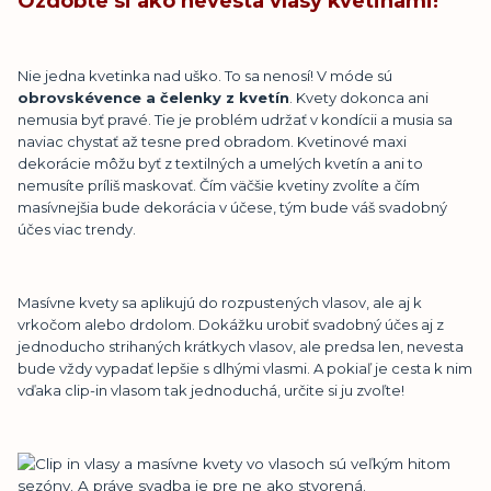
Ozdobte si ako nevesta vlasy kvetinami!
Nie jedna kvetinka nad uško. To sa nenosí! V móde sú
obrovsk
é
vence a
č
elenky z kvet
í
n
. Kvety dokonca ani
nemusia byť pravé. Tie je problém udržať v kondícii a musia sa
naviac chystať až tesne pred obradom. Kvetinové maxi
dekorácie môžu byť z textilných a umelých kvetín a ani to
nemusíte príliš maskovať. Čím väčšie kvetiny zvolíte a čím
masívnejšia bude dekorácia v účese, tým bude váš svadobný
účes viac trendy.
Masívne kvety sa aplikujú do rozpustených vlasov, ale aj k
vrkočom alebo drdolom. Dokážku urobiť svadobný účes aj z
jednoducho strihaných krátkych vlasov, ale predsa len, nevesta
bude vždy vypadať lepšie s dlhými vlasmi. A pokiaľ je cesta k nim
vďaka clip-in vlasom tak jednoduchá, určite si ju zvoľte!