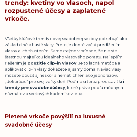
trendy: kvetiny vo vlasoch, napol
rozpustené účesy a zaplatené
vrkoče.
Všetky kľúčové trendy novej svadobnej sezóny potrebujú ako
základ dlhé a husté vlasy. Preto je dobré začať predĺžením
vlasov a ich zhustením. Samozrejme v prípade, že nie ste
šťastnou majteľkou ideálneho vlasového porastu. Najlepším
riešením je
pou
ž
itie clip-in vlasov
. Je to lacná metóda a
aplikovať clip-in vlasy dokážete aj samy doma. Naviac vlasy
môžete použiť aj neskôr a nemať ich len ako jednorázovú
„dekoráciu“ pre svoj veľký deň. Poďme si teraz predstaviť
tri
trendy pre svadobn
é
úč
esy
, ktoré práve podľa módnych
návrhárov a svetových kaderníkov letia.
Pletené vrkoče povýšili na luxusné
svadobné účesy