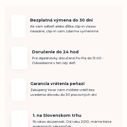
Bezplatná výmena do 30 dní
Ak vám odtieň alebo dĺžka clip-in vlasov
nesadne, clip-in vám zdarma vymeníme
Doručenie do 24 hod
Pre objednávky doručené Po-Pia do 13:00 -
Odosielame v ten istý deň
Garancia vrátenia peňazí
Zakúpený tovar nám môžete vrátiť bez
uvedenia dôvodu do 30 pracovných dní
1. na Slovenskom trhu
16 rokov skúsenosti. Od roku 2010, máme tisíce
spokojných zákazníčok