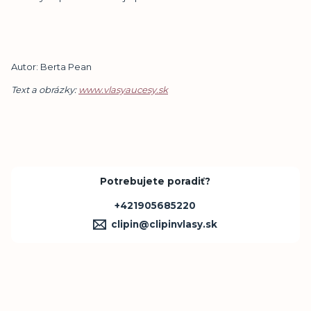
Autor: Berta Pean
Text a obr
á
zky:
www.vlasyaucesy.sk
Potrebujete poradiť?
+421905685220
clipin@clipinvlasy.sk