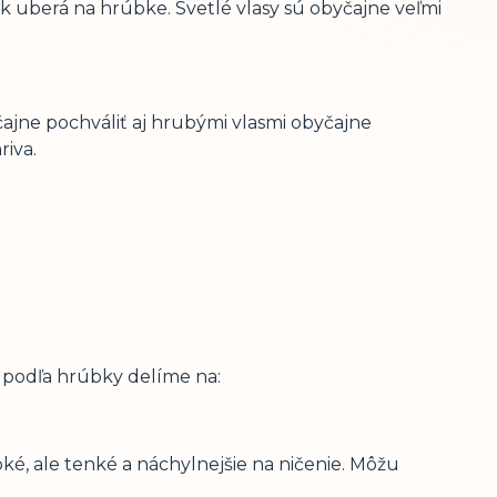
šak uberá na hrúbke. Svetlé vlasy sú obyčajne veľmi
ajne pochváliť aj hrubými vlasmi obyčajne
riva.
y podľa hrúbky delíme na:
ké, ale tenké a náchylnejšie na ničenie. Môžu