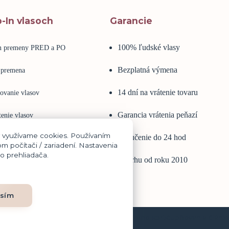
p-In vlasoch
Garancie
100% ľudské vlasy
in premeny PRED a PO
Bezplatná výmena
 premena
14 dní na vrátenie tovaru
ovanie vlasov
Garancia vrátenia peňazí
enie vlasov
y využívame cookies. Používaním
Doručenie do 24 hod
é vlasy
m počítači / zariadení. Nastavenia
o prehliadača.
Na trhu od roku 2010
n na vlasy
asím
 prevzatia, kopírovania, šírenia či ďalšieho sprístupňovania článk