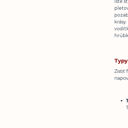
Iste s
pleťo
pozabu
krásy.
vodítk
hrúbk
Typy
Zistiť
napov