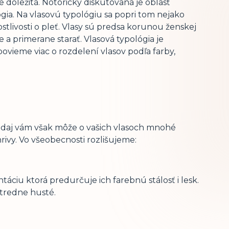
je dôležitá. Notoricky diskutovaná je oblasť
gia. Na vlasovú typológiu sa popri tom nejako
stlivosti o pleť. Vlasy sú predsa korunou ženskej
e a primerane starať. Vlasová typológia je
 povieme viac o rozdelení vlasov podľa farby,
ny údaj vám však môže o vašich vlasoch mnohé
ivy. Vo všeobecnosti rozlišujeme:
áciu ktorá predurčuje ich farebnú stálosť i lesk.
tredne husté.