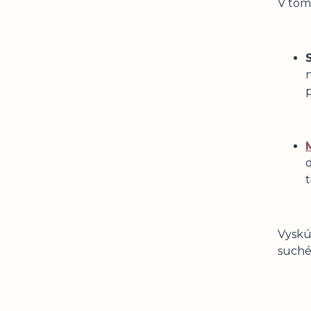
V tom
Vyskú
suché 