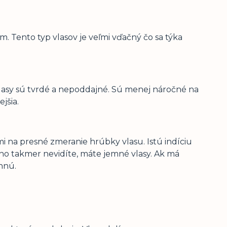
. Tento typ vlasov je veľmi vďačný čo sa týka
lasy sú tvrdé a nepoddajné. Sú menej náročné na
ejšia.
 na presné zmeranie hrúbky vlasu. Istú indíciu
 Ak ho takmer nevidíte, máte jemné vlasy. Ak má
chnú.