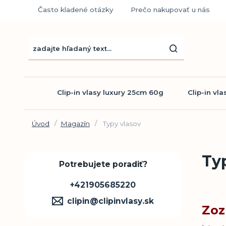
Často kladené otázky
Prečo nakupovať u nás
Clip-in vlasy luxury 25cm 60g
Clip-in vl
Úvod
Magazín
Typy vlasov
Typ
Potrebujete poradiť?
+421905685220
clipin@clipinvlasy.sk
Zoz