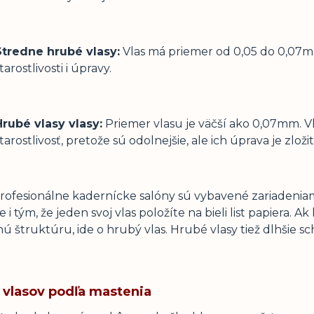
Stredne hrubé vlasy:
Vlas má priemer od 0,05 do 0,07mm
tarostlivosti i úpravy.
Hrubé vlasy vlasy:
Priemer vlasu je väčší ako 0,07mm. V
tarostlivosť, pretože sú odolnejšie, ale ich úprava je zložit
rofesionálne kadernícke salóny sú vybavené zariadeniami
e i tým, že jeden svoj vlas položíte na bieli list papiera.
ú štruktúru, ide o hrubý vlas. Hrubé vlasy tiež dlhšie s
 vlasov podľa mastenia