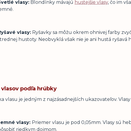
Svetlé vlasy:
Blondínky mávajú
hustejšie vlasy
, čo im v
jemné.
Ryšavé vlasy:
Ryšavky sa môžu okrem ohnivej farby zvyč
trednej hustoty. Neobvyklá však nie je ani hustá ryšavá h
 vlasov podľa hrúbky
a vlasu je jedným z najzásadnejších ukazovateľov. Vlas
Jemné vlasy:
Priemer vlasu je pod 0,05mm. Vlasy sú heb
pôsobiť riedkym dojmom.