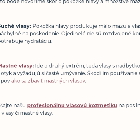
to bode hovoríme skôr o pokožke hlavy a množstve mazu
Suché vlasy:
Pokožka hlavy produkuje málo mazu a vlasy
náchylné na poškodenie. Ojedinelé nie sú rozdvojené konč
potrebuje hydratáciu.
Mastné
vlasy
:
Ide o druhý extrém, teda vlasy s nadbytko
dotyk a vyžadujú si časté umývanie. Škodí im používanie 
tipov
ako sa zbaviť mastných vlasov
.
šajte našu
profesionálnu vlasovú kozmetiku
na posiln
vlasy či mastné vlasy.