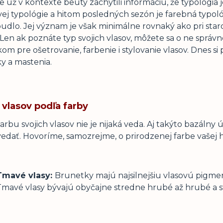
te už v kontexte beuty zachytili informáciu, že typológia 
vej typológie a hitom posledných sezón je farebná typoló
dlo. Jej význam je však minimálne rovnaký ako pri staro
 Len ak poznáte typ svojich vlasov, môžete sa o ne správn
om pre ošetrovanie, farbenie i stylovanie vlasov. Dnes si
y a mastenia.
 vlasov podľa farby
 farbu svojich vlasov nie je nijaká veda. Aj takýto bazál
edať. Hovoríme, samozrejme, o prirodzenej farbe vašej hr
Tmavé vlasy:
Brunetky majú najsilnejšiu vlasovú pigment
Tmavé vlasy bývajú obyčajne stredne hrubé až hrubé a s