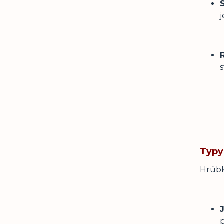
s
Typy
Hrúbk