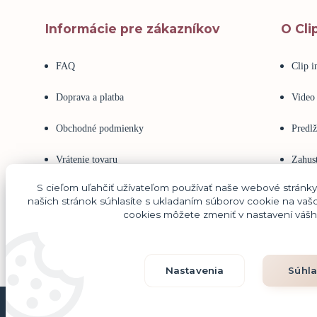
Informácie pre zákazníkov
O Cli
FAQ
Clip 
Doprava a platba
Video
Obchodné podmienky
Predlž
Vrátenie tovaru
Zahust
S cieľom uľahčiť užívateľom používať naše webové stránk
Reklamácia tovaru
Ľudsk
našich stránok súhlasíte s ukladaním súborov cookie na vašo
cookies môžete zmeniť v nastavení vášh
Ako nakupovať
Keratí
Nastavenia
Súhl
© Copyright 2010-2026. Akékoľvek použitie obsahu, vrátanie