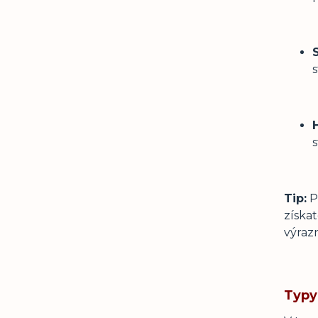
s
s
Tip:
P
získat
výrazn
Typy