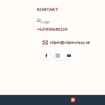
KONTAKT
+421905685220
clipin@clipinvlasy.sk
ov bez súhlasu majiteľa je
Vytvorené na
Eshop-