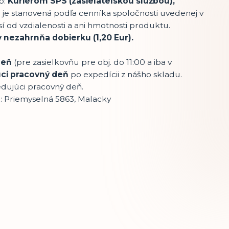
o:
Kuriérom SPS (zasielateľskou službou),
 je stanovená podľa cenníka spoločnosti uvedenej v
 od vzdialenosti a ani hmotnosti produktu.
 nezahrnňa dobierku (1,20 Eur).
 deň
(pre zasielkovňu pre obj. do 11:00 a iba v
ci pracovný deň
po expedícii z nášho skladu.
dujúci pracovný deň.
a: Priemyselná 5863, Malacky