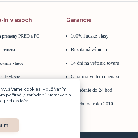
p-In vlasoch
Garancie
100% ľudské vlasy
in premeny PRED a PO
Bezplatná výmena
 premena
14 dní na vrátenie tovaru
ovanie vlasov
Garancia vrátenia peňazí
enie vlasov
y využívame cookies. Používaním
Doručenie do 24 hod
é vlasy
m počítači / zariadení. Nastavenia
o prehliadača.
Na trhu od roku 2010
n na vlasy
asím