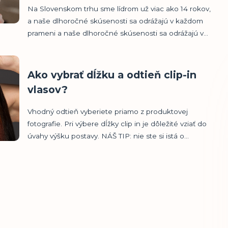
Na Slovenskom trhu sme lídrom už viac ako 14 rokov,
a naše dlhoročné skúsenosti sa odrážajú v každom
prameni a naše dlhoročné skúsenosti sa odrážajú v...
Ako vybrať dĺžku a odtieň clip-in
vlasov?
Vhodný odtieň vyberiete priamo z produktovej
fotografie. Pri výbere dĺžky clip in je dôležité vziať do
úvahy výšku postavy. NÁŠ TIP: nie ste si istá o...