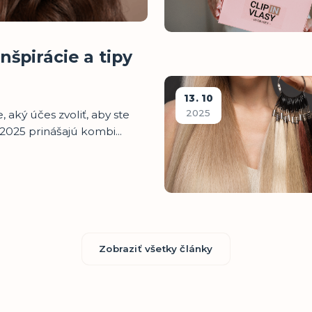
nšpirácie a tipy
13
10
2025
 aký účes zvoliť, aby ste
u 2025 prinášajú kombi...
Zobraziť všetky články