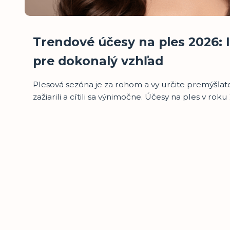
Trendové účesy na ples 2026: I
pre dokonalý vzhľad
Plesová sezóna je za rohom a vy určite premýšľate,
zažiarili a cítili sa výnimočne. Účesy na ples v rok