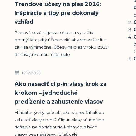
k
Trendové účesy na ples 2026:
Inšpirácie a tipy pre dokonalý
o
vzhľad
Plesová sezóna je za rohom a vy určite
premýšľate, aký účes zvoliť, aby ste zažiarili a
p
cítili sa výnimočne. Účesy na ples v roku 2025
prinášajú kombi...
čítať celé
12.12.2025
Ako nasadiť clip-in vlasy krok za
krokom – jednoduché
predĺženie a zahustenie vlasov
Hľadáte rýchly spôsob, ako si predĺžiť alebo
zahustiť vlasy doma? Clip-in vlasy sú ideálne
riešenie na dosiahnutie krásnych dlhých
vlasov bez návštevy...
čítať celé