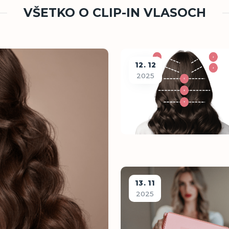
VŠETKO O CLIP-IN VLASOCH
12
12
2025
13
11
2025