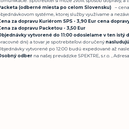
omunikácie. Spotrebiteľ si môže zvoliť spôsob dopravy, a t
Packeta (odberné miesta po celom Slovensku)
– cena
bjednávkovom systéme, ktorej služby využívame a nezávisí
Cena za dopravu Kuriérom SPS - 3,90 Eur cena dopravy
Cena za dopravu Packetou - 3,50 Eur
Objednávky vytvorené do 11:00 odosielame v ten istý
racovné dni) a tovar je spotrebiteľovi doručený
nasludujú
Objednávky vytvorené po 12:00 budú expedované až nasle
Osobný odber
na našej prevádzke SPEKTRE, s.r.o. , Adres