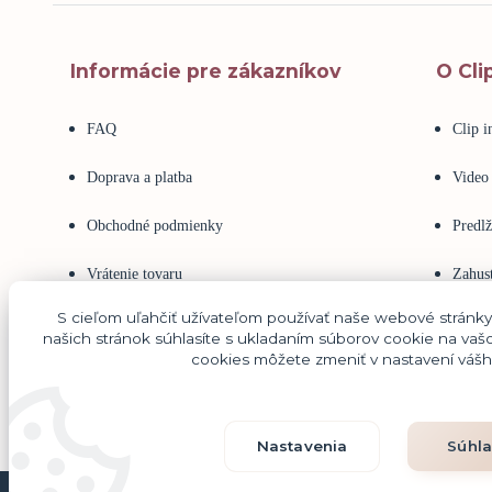
Informácie pre zákazníkov
O Cli
FAQ
Clip 
Doprava a platba
Video
Obchodné podmienky
Predlž
Vrátenie tovaru
Zahust
S cieľom uľahčiť užívateľom používať naše webové stránk
Reklamácia tovaru
Ľudsk
našich stránok súhlasíte s ukladaním súborov cookie na vašo
cookies môžete zmeniť v nastavení vášh
Ako nakupovať
Keratí
Nastavenia
Súhl