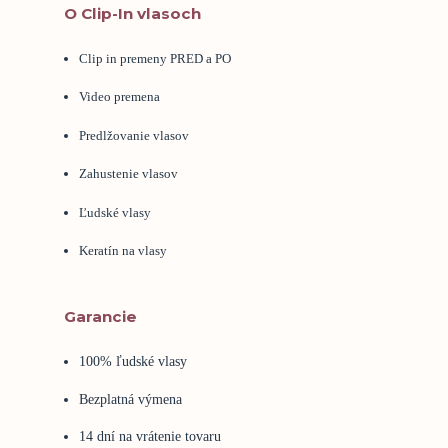
O Clip-In vlasoch
Clip in premeny PRED a PO
Video premena
Predlžovanie vlasov
Zahustenie vlasov
Ľudské vlasy
Keratín na vlasy
Garancie
100% ľudské vlasy
Bezplatná výmena
14 dní na vrátenie tovaru