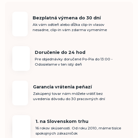
Bezplatná výmena do 30 dní
Ak vám odtieň alebo dĺžka clip-in vlasov
nesadne, clip-in vám zdarma vymeníme
Doručenie do 24 hod
Pre objednávky doručené Po-Pia do 13:00 -
Odosielame v ten istý deň
Garancia vrátenia peňazí
Zakúpený tovar nám môžete vrátiť bez
uvedenia dôvodu do 30 pracovných dní
1. na Slovenskom trhu
16 rokov skúsenosti. Od roku 2010, máme tisíce
spokojných zákazníčok