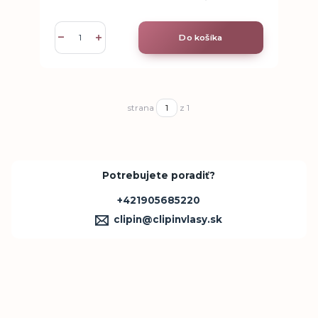
Do košíka
strana
z 1
Potrebujete poradiť?
+421905685220
clipin@clipinvlasy.sk