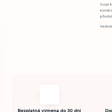
Svoje k
kondici
pôsobi
Nedosta
Bezplatná výmena do 30 dní
Do