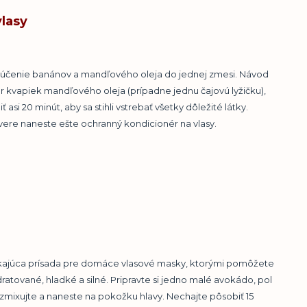
lasy
o zlúčenie banánov a mandľového oleja do jednej zmesi. Návod
r kvapiek mandľového oleja (prípadne jednu čajovú lyžičku),
si 20 minút, aby sa stihli vstrebať všetky dôležité látky.
re naneste ešte ochranný kondicionér na vlasy.
ikajúca prísada pre domáce vlasové masky, ktorými pomôžete
tované, hladké a silné. Pripravte si jedno malé avokádo, pol
zmixujte a naneste na pokožku hlavy. Nechajte pôsobiť 15