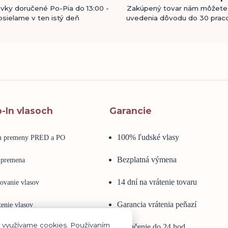
vky doručené Po-Pia do 13:00 -
Zakúpený tovar nám môžete 
sielame v ten istý deň
uvedenia dôvodu do 30 prac
p-In vlasoch
Garancie
100% ľudské vlasy
in premeny PRED a PO
Bezplatná výmena
 premena
14 dní na vrátenie tovaru
ovanie vlasov
Garancia vrátenia peňazí
enie vlasov
y využívame cookies. Používaním
Doručenie do 24 hod
é vlasy