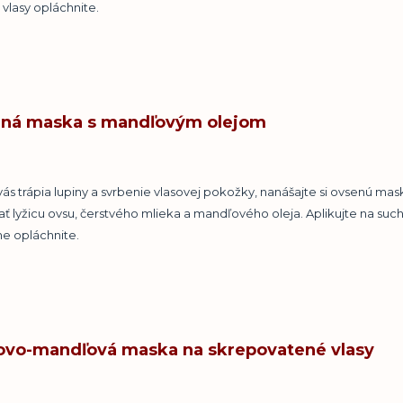
 vlasy opláchnite.
ná maska s mandľovým olejom
vás trápia lupiny a svrbenie vlasovej pokožky, nanášajte si ovsenú mask
ť lyžicu ovsu, čerstvého mlieka a mandľového oleja. Aplikujte na suché
e opláchnite.
vo-mandľová maska na skrepovatené vlasy