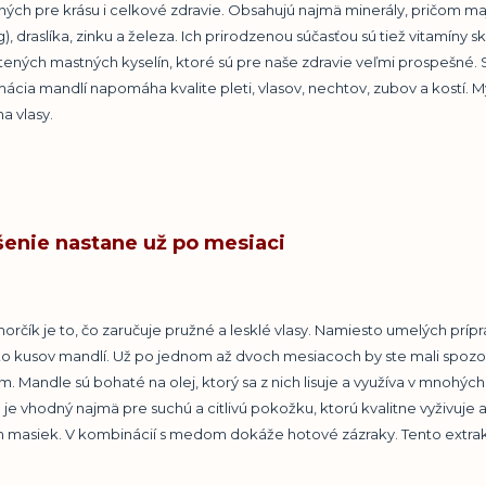
ých pre krásu i celkové zdravie. Obsahujú najmä minerály, pričom ma
g), draslíka, zinku a železa. Ich prirodzenou súčasťou sú tiež vitamíny
ených mastných kyselín, ktoré sú pre naše zdravie veľmi prospešné. 
cia mandlí napomáha kvalite pleti, vlasov, nechtov, zubov a kostí. 
na vlasy.
šenie nastane už po mesiaci
orčík je to, čo zaručuje pružné a lesklé vlasy. Namiesto umelých príp
o kusov mandlí. Už po jednom až dvoch mesiacoch by ste mali spozoro
m. Mandle sú bohaté na olej, ktorý sa z nich lisuje a využíva v mnohých
je vhodný najmä pre suchú a citlivú pokožku, ktorú kvalitne vyživuje 
h masiek. V kombinácií s medom dokáže hotové zázraky. Tento extr