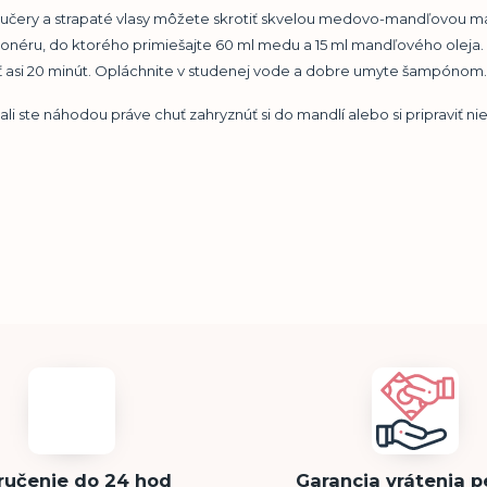
učery a strapaté vlasy môžete skrotiť skvelou medovo-mandľovou mask
onéru, do ktorého primiešajte 60 ml medu a 15 ml mandľového oleja. 
ť asi 20 minút. Opláchnite v studenej vode a dobre umyte šampónom.
li ste náhodou práve chuť zahryznúť si do mandlí alebo si pripraviť n
ručenie do 24 hod
Garancia vrátenia p