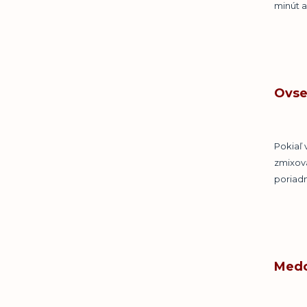
minút a
Ovse
Pokiaľ 
zmixova
poriadn
Medo