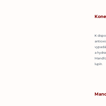
Kone
K dispo
antiox
vypadáv
a hydra
Mandľov
lupín.
Mand