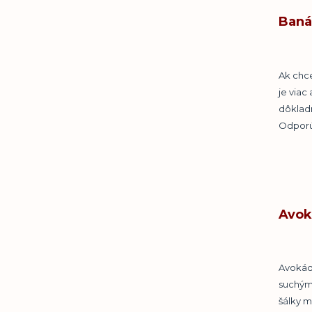
Baná
Ak chce
je viac
dôkladn
Odporú
Avok
Avokád
suchým 
šálky m