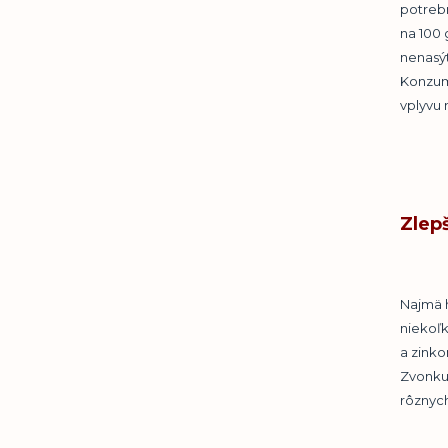
potrebn
na 100 
nenasýt
Konzumá
vplyvu 
Zlep
Najmä h
niekoľk
a zinko
Zvonku 
rôznyc