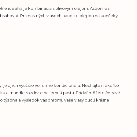
 Úplne ideálna je kombinácia s olivovým olejom. Aspoň raz
bsahovať. Pri mastných vlasoch naneste olej iba na končeky
, je aj ich využitie vo forme kondicionéra. Nechajte niekoľko
u a mandle rozdrvte na jemnú pastu. Pridať môžete čerstvé
do týždňa a výsledok vás ohromí. Vaše vlasy budú krásne