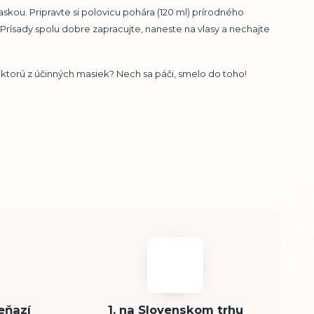
ou. Pripravte si polovicu pohára (120 ml) prírodného
Prísady spolu dobre zapracujte, naneste na vlasy a nechajte
iektorú z účinných masiek? Nech sa páči, smelo do toho!
eňazí
1. na Slovenskom trhu