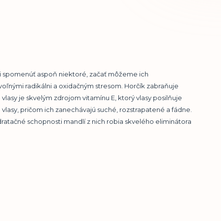
ali spomenúť aspoň niektoré, začať môžeme ich
ľnými radikálni a oxidačným stresom. Horčík zabraňuje
asy je skvelým zdrojom vitamínu E, ktorý vlasy posilňuje
e vlasy, pričom ich zanechávajú suché, rozstrapatené a fádne.
dratačné schopnosti mandlí z nich robia skvelého eliminátora