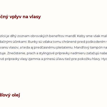
čný vplyv na vlasy
zícii je dlhý zoznam obrovských benefitov mandlí. Keby sme však m
idačnými účinkami. Bunky sú vďaka tomu chránené pred poškodením vo
aniu vlasov, a teda aj predčasnému plešateniu. Mandľový šampón na vl
tuje. Znečistenie, prach a stylingové prípravky nadmieru zaťažujú naš
é prípravky vlasy zjemnia a prinesú úľavu tiež pre pokožku hlavy. Hy
ľový olej