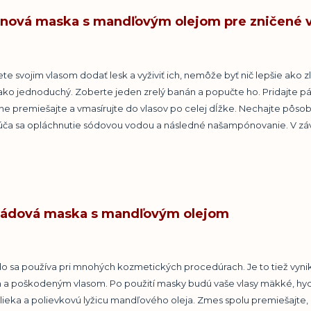
nová maska s mandľovým olejom pre zničené v
te svojim vlasom dodať lesk a vyživiť ich, nemôže byť nič lepšie ak
 ako jednoduchý. Zoberte jeden zrelý banán a popučte ho. Pridajte pá
e premiešajte a vmasírujte do vlasov po celej dĺžke. Nechajte pôsobiť a
ča sa opláchnutie sódovou vodou a následné našampónovanie. V záve
ádová maska s mandľovým olejom
o sa používa pri mnohých kozmetických procedúrach. Je to tiež vyn
a poškodeným vlasom. Po použití masky budú vaše vlasy mäkké, hydra
lieka a polievkovú lyžicu mandľového oleja. Zmes spolu premiešajte, 