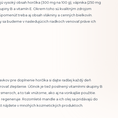
jú vysoký obsah horčíka (300 mg na 100 g), vápnika (250 mg
 skupiny B a vitamín E. Okrem toho sú kvalitným zdrojom
Spomenúť treba aj obsah vlákniny a cenných bielkovín.
My sa budeme v nasledujúcich riadkoch venovať práve ich
ravkov pre doplnenie horčíka si dajte radšej každý deň
vať zlepšenie. Účinok je tiež posilnený vitamínmi skupiny B
 smeroch, a to tak vnútorne, ako aj na vonkajšie použitie.
a regeneruje. Rozomleté mandle a ich olej sa pridávajú do
akt nájdete v mnohých kozmetických produktoch.