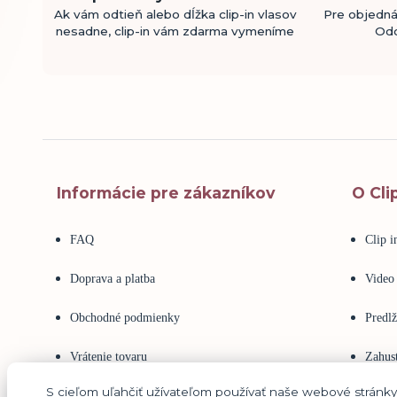
Ak vám odtieň alebo dĺžka clip-in vlasov
Pre objedná
nesadne, clip-in vám zdarma vymeníme
Odo
Informácie pre zákazníkov
O Cli
FAQ
Clip 
Doprava a platba
Video
Obchodné podmienky
Predlž
Vrátenie tovaru
Zahust
S cieľom uľahčiť užívateľom používať naše webové stránk
Reklamácia tovaru
Ľudsk