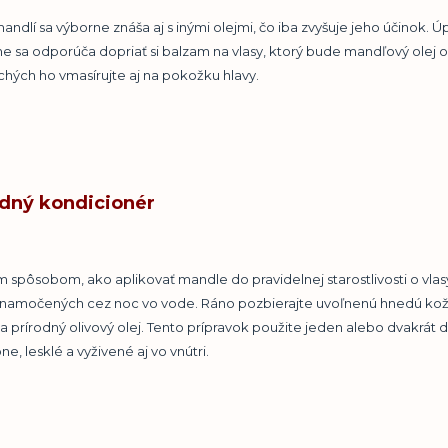
mandlí sa výborne znáša aj s inými olejmi, čo iba zvyšuje jeho účinok.
 sa odporúča dopriať si balzam na vlasy, ktorý bude mandľový olej o
uchých ho vmasírujte aj na pokožku hlavy.
odný kondicionér
 spôsobom, ako aplikovať mandle do pravidelnej starostlivosti o vlasy
 namočených cez noc vo vode. Ráno pozbierajte uvoľnenú hnedú kožk
a prírodný olivový olej. Tento prípravok použite jeden alebo dvakrát 
e, lesklé a vyživené aj vo vnútri.