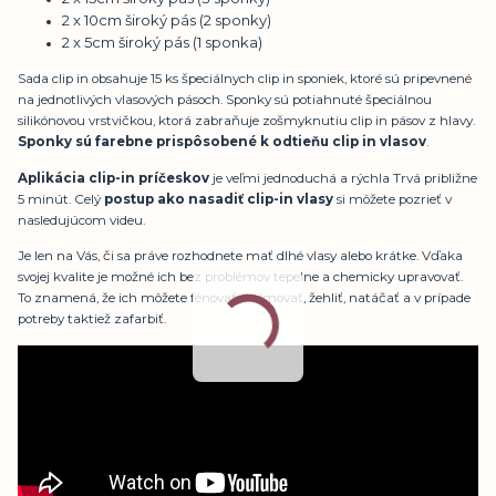
2 x 10cm široký pás (2 sponky)
2 x 5cm široký pás (1 sponka)
Sada clip in obsahuje 15 ks špeciálnych clip in sponiek, ktoré sú pripevnené
na jednotlivých vlasových pásoch. Sponky sú potiahnuté špeciálnou
silikónovou vrstvičkou, ktorá zabraňuje zošmyknutiu clip in pásov z hlavy.
Sponky sú farebne prispôsobené k odtieňu clip in vlasov
.
Aplikácia clip-in príčeskov
je veľmi jednoduchá a rýchla Trvá približne
5 minút. Celý
postup ako nasadiť clip-in vlasy
si môžete pozrieť v
nasledujúcom videu.
Je len na Vás, či sa práve rozhodnete mať dlhé vlasy alebo krátke. Vďaka
svojej kvalite je možné ich bez problémov tepelne a chemicky upravovať.
To znamená, že ich môžete fénovať, kulmovať, žehliť, natáčať a v prípade
potreby taktiež zafarbiť.