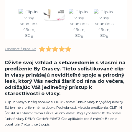
Ohodnotiť produkt
Oživte svoj vzhľad a sebavedomie s vlasmi na
predĺženie By Orasey. Tieto sofistikované clip-
in vlasy prinášajú neviditeľné spoje a prírodný
lesk, ktorý Vás nechá žiariť od rána do večera,
odrážajúc Váš jedinečný prístup k
starostlivosti o vlasy.
Clip-in vlasy v našej ponuke sú 100% pravé ľudské vlasy najvyššej kvality.
Sú jemné a príjemné na dotyk. Podrobnosti: Metóda predĺženia: CLIP IN
Štruktúra vlasov: rovná Dĺžka: 45cm Váha: 80g Typ vlasov: 100% pravé
ľudské vlasy REMY Odtieň: #6/613 Čas aplikácie: cca 5 minút Balenie
obsahuje: 7 rôzn...
celý popis