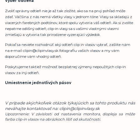
Výber odtieňa
Zvoliť správny odtieň nie je až tak zložité, ako sa na prvý pohľad môže
zdať. Väčšina z nás nemá všetky vlasy v jednom tóne. Vlasy sa skladajú z
viacerých farebných podtónov, ktoré spolu vytvoria váš odtieň. Ak si zvolíte
nepatrne odlišný odtieň, clip-in vlasy sa s vašimi vlastnými vlasmi
zmiešajú a vytvoria tak prirodzene vyzerajúci výsledok.
Pokiaľ sa neviete rozhodnúť aký odtieň clip in vlasov vybrať, zašlite nám
na e-mail clipin@clipinvlasy.sk fotografiu vašich vlasov a my vám
doporučíme vám vhodný odtieň.
Poskytujeme taktiež možnosť bezplatnej výmeny nepoužitých clip-in
vlasov za iný odtieň.
Umiestnenie jednotlivých pásov
V prípade akýchkoľvek otázok týkajúcich sa tohto produktu nás
neváhajte kontaktovať na: clipin@clipinvlasy.sk
Upozornenie: V závislosti od nastavenia monitora, displeja sa môže
farba clip-in vlasov na obrázkoch líšiť od skutočnosti.