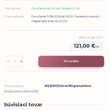
Dostupnosť
Doručenie do 24 hod. Skladom 3 ks
Doba dodania
Doručenie 11.08.2026 do 16:00. Packeta kuriérom.
Objednajte dnes do 24:00
98,37 €
bez DPH
121,00 €
/
ks
Do košíka
Číslo produktu:
M06/613/45cm/80g/seamless
Strážiť cenu / dostupnosť
Súvisiaci tovar