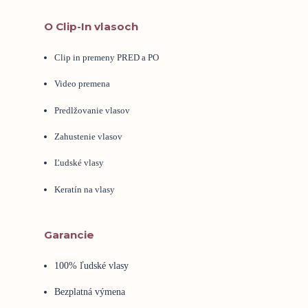
O Clip-In vlasoch
Clip in premeny PRED a PO
Video premena
Predlžovanie vlasov
Zahustenie vlasov
Ľudské vlasy
Keratín na vlasy
Garancie
100% ľudské vlasy
Bezplatná výmena