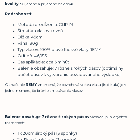
kvality
. Sú jemné a príjemné na dotyk.
Podrobnosti:
Metóda predĺženia: CLIP IN
Štruktúra vlasov: rovná
Dĺžka: 45cm
Váha: 80g
Typ vlasov: 100% pravé ľudské vlasy REMY
Odtieň:
#6
/613
Čas aplikácie: cca 5 minút
Balenie obsahuje: 7 rôzne širokých pásov (optimálny
počet pásov k vytvoreniu požadovaného výsledku)
Označenie
REMY
znamená, že povrchová vrstva vlasu (kutikula) je v
jednom smere, čo bráni zamotávaniu vlasov.
Balenie obsahuje 7 rôzne širokých pásov
vlasov clip in v týchto
rozmeroch:
1 x 20cm široký pás (3 sponky)
2 x 15cm široký pás (3 sponky)