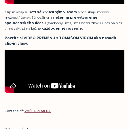
Clip-in vlasy sú
šetrné k vlastným vlasom
a ponúkajú mnoho
možností úprav. Sú ideálnym
riešením pre vytvorenie
spoločenského účesu
(svadobný účes, účes na stužkovú, účes na ples,
...), no taktiež na bežné
každodenné nosenie.
Pozrite si
VIDEO PREMENU
s
TOMÁŠOM VIDOM
ako nasadiť
clip-in vlasy:
Pozrite tiež:
VAŠE PREMENY