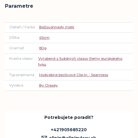
Parametre
Odtieň / Farba
Béžovohnedý melír
Dĺžka
45cm
Gramáž
80g
Kvalita vlasov
Vyrobené z ľudských vlasov Remy európskeho
typu
Typ pripínania
Hodvábne bezšvové Clip In - Seamless
Výrobca
By Orasey
Potrebujete poradiť?
+421905685220
clipin@clipinvlasy.sk