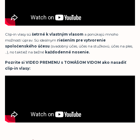
Clip-in vlasy sú
šetrné k vlastným vlasom
a ponúkajú mnoho
možností úprav. Sú ideálnym
riešením pre vytvorenie
spoločenského účesu
(svadobný účes, účes na stužkovú, účes na ples,
...), no taktiež na bežné
každodenné nosenie.
Pozrite si
VIDEO PREMENU
s
TOMÁŠOM VIDOM
ako nasadiť
clip-in vlasy: