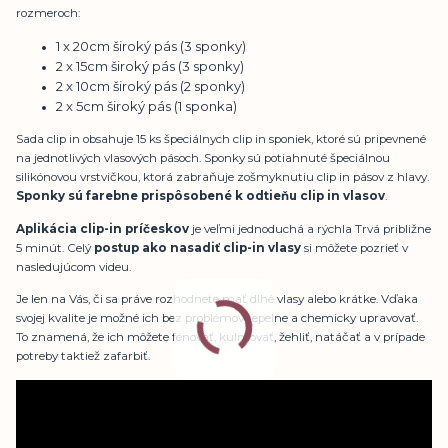
rozmeroch:
1 x 20cm široký pás (3 sponky)
2 x 15cm široký pás (3 sponky)
2 x 10cm široký pás (2 sponky)
2 x 5cm široký pás (1 sponka)
Sada clip in obsahuje 15 ks špeciálnych clip in sponiek, ktoré sú pripevnené
na jednotlivých vlasových pásoch. Sponky sú potiahnuté špeciálnou
silikónovou vrstvičkou, ktorá zabraňuje zošmyknutiu clip in pásov z hlavy.
Sponky sú farebne prispôsobené k odtieňu clip in vlasov
.
Aplikácia clip-in príčeskov
je veľmi jednoduchá a rýchla Trvá približne
5 minút. Celý
postup ako nasadiť clip-in vlasy
si môžete pozrieť v
nasledujúcom videu.
Je len na Vás, či sa práve rozhodnete mať dlhé vlasy alebo krátke. Vďaka
svojej kvalite je možné ich bez problémov tepelne a chemicky upravovať.
To znamená, že ich môžete fénovať, kulmovať, žehliť, natáčať a v prípade
potreby taktiež zafarbiť.