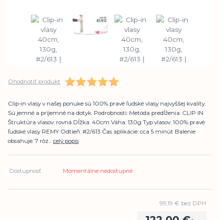
Ohodnotiť produkt
Clip-in vlasy v našej ponuke sú 100% pravé ľudské vlasy najvyššej kvality.
Sú jemné a príjemné na dotyk. Podrobnosti: Metóda predĺženia: CLIP IN
Štruktúra vlasov: rovná Dĺžka: 40cm Váha: 130g Typ vlasov: 100% pravé
ľudské vlasy REMY Odtieň: #2/613 Čas aplikácie: cca 5 minút Balenie
obsahuje: 7 rôz...
celý popis
Dostupnosť
Momentálne nedostupné
99,19 €
bez DPH
122,00 €