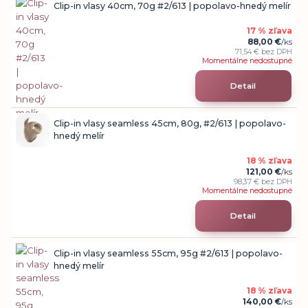
Clip-in vlasy 40cm, 70g #2/613 | popolavo-hnedý melír
17 % zľava
88,00 €
/
ks
71,54 €
bez DPH
Momentálne nedostupné
Detail
Clip-in vlasy seamless 45cm, 80g, #2/613 | popolavo-
hnedý melír
18 % zľava
121,00 €
/
ks
98,37 €
bez DPH
Momentálne nedostupné
Detail
Clip-in vlasy seamless 55cm, 95g #2/613 | popolavo-
hnedý melír
18 % zľava
140,00 €
/
ks