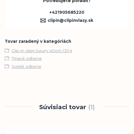
Potrebujete poradiť?
+421905685220
clipin@clipinvlasy.sk
Tovar zaradený v kategóriách
Clip-in vlasy luxury 40cm 130g
Tmavé odtiene
Svetlé odtiene
Súvisiaci tovar
1