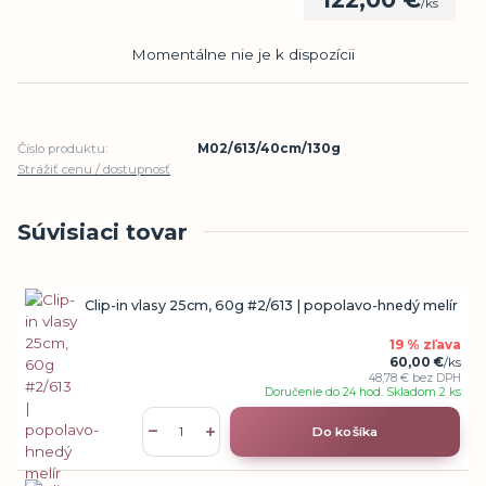
/
ks
Momentálne nie je k dispozícii
Číslo produktu:
M02/613/40cm/130g
Strážiť cenu / dostupnosť
Súvisiaci tovar
Clip-in vlasy 25cm, 60g #2/613 | popolavo-hnedý melír
19 % zľava
60,00 €
/
ks
48,78 €
bez DPH
Doručenie do 24 hod. Skladom 2 ks
Do košíka