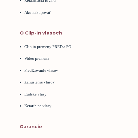
Reklamácia tovaru
Ako nakupovať
O Clip-In vlasoch
Clip in premeny PRED a PO
Video premena
Predlžovanie vlasov
Zahustenie vlasov
Ľudské vlasy
Keratín na vlasy
Garancie