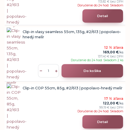
113,82 €
bez DPH
Doručenie do 24 hod. Skladom
Detail
Clip-in vlasy seamless 55cm, 135g, #2/613 | popolavo-
hnedý melír
12 % zľava
169,00 €
/
ks
137,40 €
bez DPH
Doručenie do 24 hod. Skladom 2 ks
Do košíka
Clip-in COP 55cm, 85g, #2/613 | popolavo-hnedý melír
17 % zľava
122,00 €
/
ks
99,19 €
bez DPH
Doručenie do 24 hod. Skladom
Detail