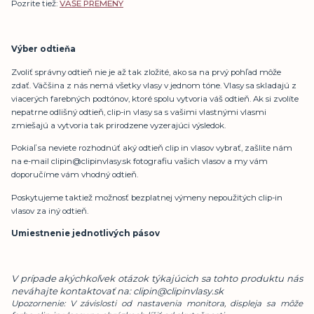
Pozrite tiež:
VAŠE PREMENY
Výber odtieňa
Zvoliť správny odtieň nie je až tak zložité, ako sa na prvý pohľad môže
zdať. Väčšina z nás nemá všetky vlasy v jednom tóne. Vlasy sa skladajú z
viacerých farebných podtónov, ktoré spolu vytvoria váš odtieň. Ak si zvolíte
nepatrne odlišný odtieň, clip-in vlasy sa s vašimi vlastnými vlasmi
zmiešajú a vytvoria tak prirodzene vyzerajúci výsledok.
Pokiaľ sa neviete rozhodnúť aký odtieň clip in vlasov vybrať, zašlite nám
na e-mail clipin@clipinvlasy.sk fotografiu vašich vlasov a my vám
doporučíme vám vhodný odtieň.
Poskytujeme taktiež možnosť bezplatnej výmeny nepoužitých clip-in
vlasov za iný odtieň.
Umiestnenie jednotlivých pásov
V prípade akýchkoľvek otázok týkajúcich sa tohto produktu nás
neváhajte kontaktovať na: clipin@clipinvlasy.sk
Upozornenie: V závislosti od nastavenia monitora, displeja sa môže