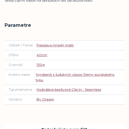
farba clip-in vlasov na obrázkoch líšiť od skutočnosti.
Parametre
Odtieň / Farba
Popolavo-hnedý melír
Dĺžka
40cm
Gramáž
130g
Kvalita vlasov
Vyrobené z ľudských vlasov Remy európskeho
typu
Typ pripínania
Hodvábne bezšvové Clip In - Seamless
Výrobca
By Orasey