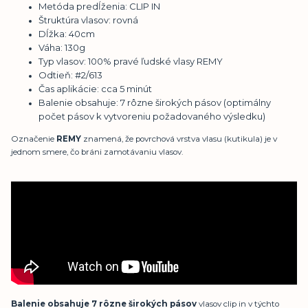
Metóda predĺženia: CLIP IN
Štruktúra vlasov: rovná
Dĺžka: 40cm
Váha: 130g
Typ vlasov: 100% pravé ľudské vlasy REMY
Odtieň:
#
2/613
Čas aplikácie: cca 5 minút
Balenie obsahuje: 7 rôzne širokých pásov (optimálny
počet pásov k vytvoreniu požadovaného výsledku)
Označenie
REMY
znamená, že povrchová vrstva vlasu (kutikula) je v
jednom smere, čo bráni zamotávaniu vlasov.
Balenie obsahuje 7 rôzne širokých pásov
vlasov clip in v týchto