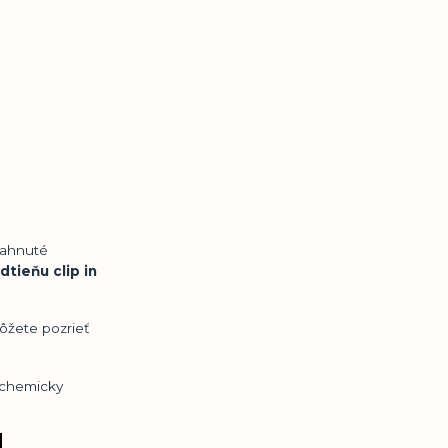
tiahnuté
tieňu clip in
ôžete pozrieť
a chemicky