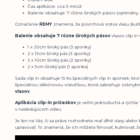
Čas aplikácie: cca 5 minút
Balenie obsahuje: 7 rôzne širokých pásov (optimáln
Označenie
REMY
znamená, že povrchová vrstva vlasu (kuti
Balenie obsahuje 7 rôzne širokých pásov
vlasov clip in
1 x 20cm široký pás (3 sponky)
2 x 15cm široký pás (3 sponky)
2 x 10cm široký pás (2 sponky)
2 x 5cm široký pás (1 sponka)
Sada clip in obsahuje 15 ks špeciálnych clip in sponiek, k
špeciálnou silikónovou vrstvičkou, ktorá zabraňuje zošmyknu
vlasov
.
Aplikácia clip-in príčeskov
je veľmi jednoduchá a rýchla T
v nasledujúcom videu.
Je len na Vás, či sa práve rozhodnete mať dlhé vlasy alebo
upravovať. To znamená, že ich môžete fénovať, kulmovať, žehl