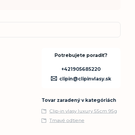
Potrebujete poradiť?
+421905685220
clipin@clipinvlasy.sk
Tovar zaradený v kategóriách
Clip-in vlasy luxury 55cm 95g
Tmavé odtiene