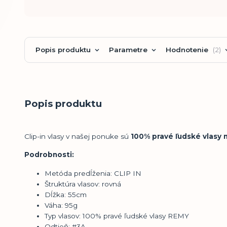
Popis produktu
Parametre
Hodnotenie
2
Popis produktu
Clip-in vlasy v našej ponuke sú
100% pravé ľudské vlasy n
Podrobnosti:
Metóda predĺženia: CLIP IN
Štruktúra vlasov: rovná
Dĺžka: 55cm
Váha: 95g
Typ vlasov: 100% pravé ľudské vlasy REMY
Odtieň:
#3A