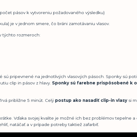
y počet pásov k vytvoreniu požadovaného výsledku)
kula) je v jednom smere, čo bráni zamotávaniu vlasov.
 v týchto rozmeroch:
toré sú pripevnené na jednotlivých vlasových pásoch. Sponky sú po
tiu clip in pásov z hlavy.
Sponky sú farebne prispôsobené k od
rvá približne 5 minút. Celý
postup ako nasadiť clip-in vlasy
si m
 krátke. Vďaka svojej kvalite je možné ich bez problémov tepelne 
iť, natáčať a v prípade potreby taktiež zafarbiť.