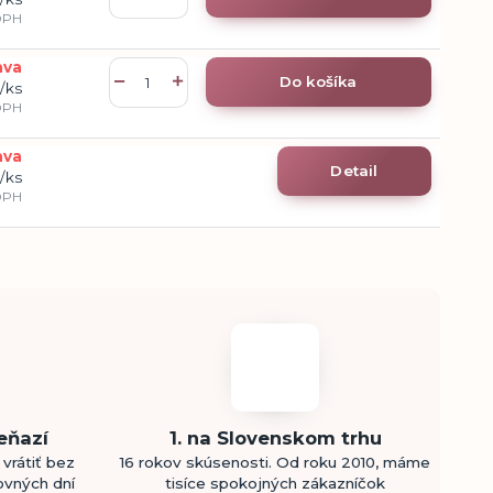
DPH
ava
Do košíka
/
ks
DPH
ava
Detail
/
ks
DPH
eňazí
1. na Slovenskom trhu
vrátiť bez
16 rokov skúsenosti. Od roku 2010, máme
ovných dní
tisíce spokojných zákazníčok