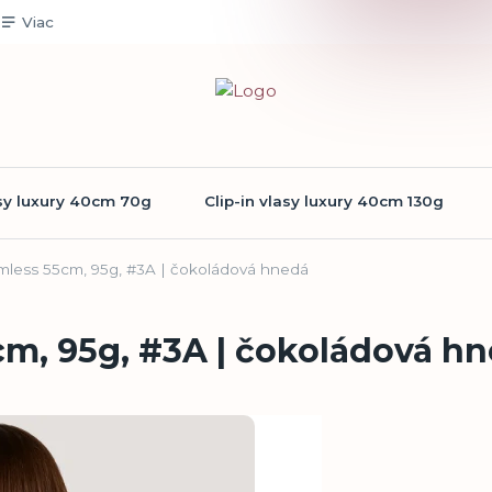
Viac
asy luxury 40cm 70g
Clip-in vlasy luxury 40cm 130g
amless 55cm, 95g, #3A | čokoládová hnedá
5cm, 95g, #3A | čokoládová h