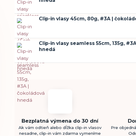
hnedá
Clip-in vlasy 45cm, 80g, #3A | čokolá
Clip-in vlasy seamless 55cm, 135g, #3
hnedá
Bezplatná výmena do 30 dní
Do
Ak vám odtieň alebo dĺžka clip-in vlasov
Pre objedná
nesadne, clip-in vám zdarma vymeníme
Odo