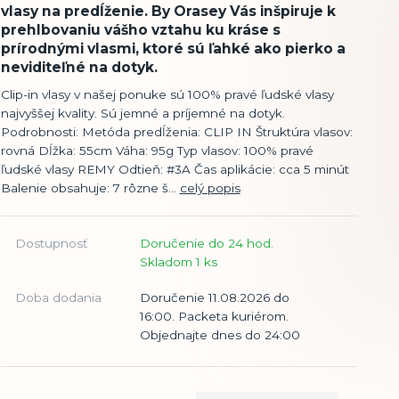
vlasy na predĺženie. By Orasey Vás inšpiruje k
prehlbovaniu vášho vztahu ku kráse s
prírodnými vlasmi, ktoré sú ľahké ako pierko a
neviditeľné na dotyk.
Clip-in vlasy v našej ponuke sú 100% pravé ľudské vlasy
najvyššej kvality. Sú jemné a príjemné na dotyk.
Podrobnosti: Metóda predĺženia: CLIP IN Štruktúra vlasov:
rovná Dĺžka: 55cm Váha: 95g Typ vlasov: 100% pravé
ľudské vlasy REMY Odtieň: #3A Čas aplikácie: cca 5 minút
Balenie obsahuje: 7 rôzne š...
celý popis
Dostupnosť
Doručenie do 24 hod.
Skladom 1 ks
Doba dodania
Doručenie 11.08.2026 do
16:00. Packeta kuriérom.
Objednajte dnes do 24:00