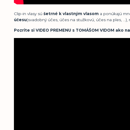
Clip-in vlasy sú
šetrné k vlastným vlasom
a ponúkajú mno
účesu
(svadobný účes, účes na stužkovú, účes na ples, ...)
Pozrite si VIDEO PREMENU s TOMÁŠOM VIDOM ako nasad