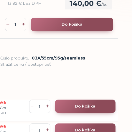
140,00 €
113,82 €
bez DPH
/
ks
Do košíka
Číslo produktu:
03A/55cm/95g/seamless
Strážiť cenu / dostupnosť
ava
Do košíka
/
ks
DPH
ava
Do košíka
/
ks