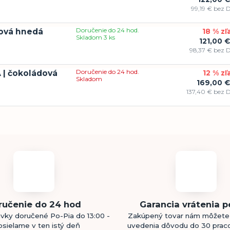
99,19 €
bez 
Doručenie do 24 hod.
dová hnedá
18 % zľ
Skladom 3 ks
121,00 €
98,37 €
bez 
Doručenie do 24 hod.
A | čokoládová
12 % zľ
Skladom
169,00 €
137,40 €
bez 
ručenie do 24 hod
Garancia vrátenia p
vky doručené Po-Pia do 13:00 -
Zakúpený tovar nám môžete 
sielame v ten istý deň
uvedenia dôvodu do 30 prac