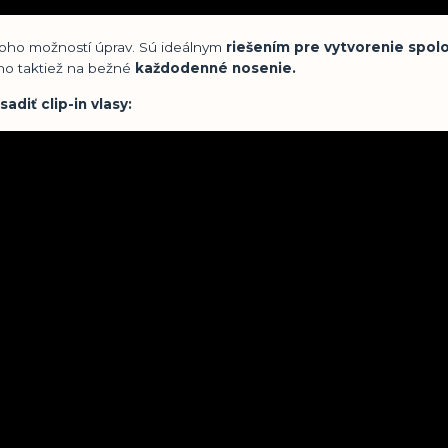
ho možností úprav. Sú ideálnym
riešením pre vytvorenie spo
, no taktiež na bežné
každodenné nosenie.
iť clip-in vlasy: