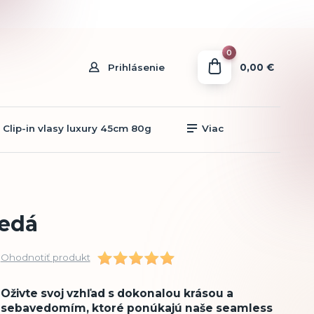
0
0,00 €
Prihlásenie
Clip-in vlasy luxury 45cm 80g
Viac
nedá
Ohodnotiť produkt
Oživte svoj vzhľad s dokonalou krásou a
sebavedomím, ktoré ponúkajú naše seamless