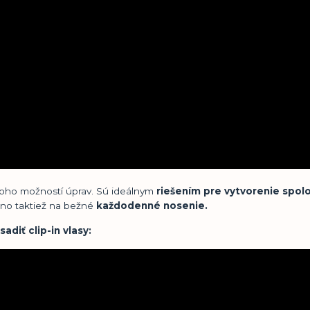
ho možností úprav. Sú ideálnym
riešením pre vytvorenie spo
, no taktiež na bežné
každodenné nosenie.
adiť clip-in vlasy: