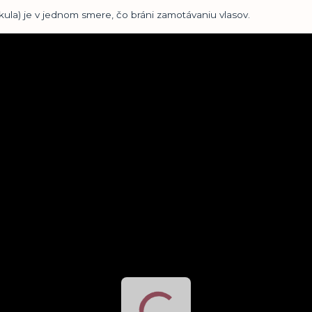
kula) je v jednom smere, čo bráni zamotávaniu vlasov.