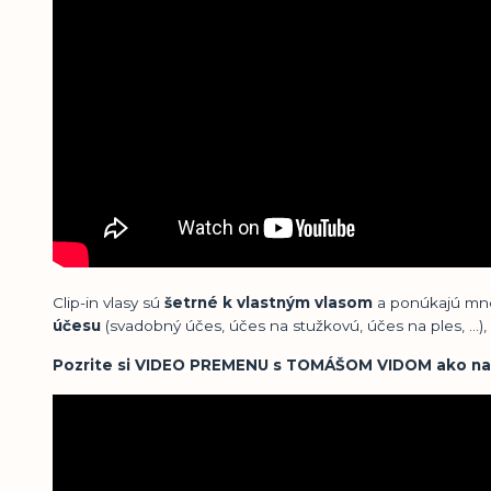
Clip-in vlasy sú
šetrné k vlastným vlasom
a ponúkajú mno
účesu
(svadobný účes, účes na stužkovú, účes na ples, ...)
Pozrite si
VIDEO PREMENU
s
TOMÁŠOM VIDOM
ako nas