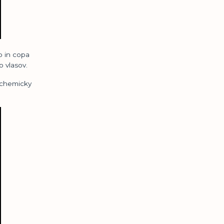
p in copa
 vlasov.
a chemicky