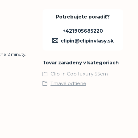
Potrebujete poradiť?
+421905685220
clipin@clipinvlasy.sk
žne 2 minúty.
Tovar zaradený v kategóriách
Clip-in Cop luxury 55cm
Tmavé odtiene