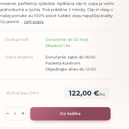
nosenie, perfektný výsledok. Aplikácia clip-in copa je veľmi
jednoduchá a rýchla. Trvá približne 2 minúty. Clip-in vlasy v
našej ponuke sú 100% pravé ľudské vlasy najvyššej kvality.
Sú jemné ...
celý popis
Dostupnosť
Doručenie do 24 hod.
Skladom 1 ks
Doba dodania
Doručenie zajtra do 16:00.
Packeta kuriérom.
Objednajte dnes do 12:00
122,00 €
99,19 €
bez DPH
/
ks
Do košíka