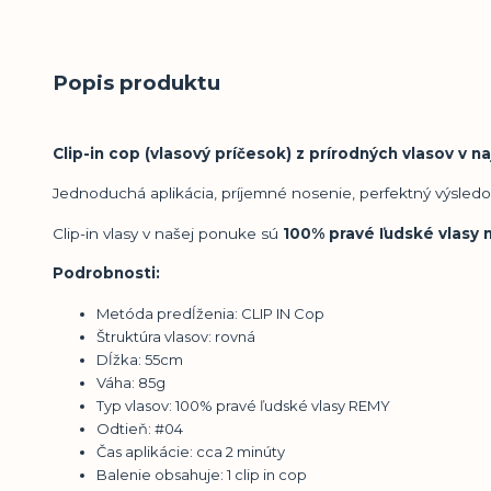
Popis produktu
Clip-in cop (vlasový príčesok) z
prírodných vlasov v na
Jednoduchá aplikácia, príjemné nosenie, perfektný výsled
Clip-in vlasy v našej ponuke sú
100% pravé ľudské vlasy n
Podrobnosti:
Metóda predĺženia: CLIP IN Cop
Štruktúra vlasov: rovná
Dĺžka: 55cm
Váha: 85g
Typ vlasov: 100% pravé ľudské vlasy REMY
Odtieň:
#
04
Čas aplikácie: cca 2 minúty
Balenie obsahuje: 1 clip in cop