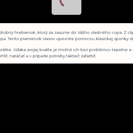
robný hrebienok, ktorý sa zasunie do Vášho vlastného copa. Z cli
pa. Tento pramienok vlasov upevnite pomocou klasickej sponky do
 krátke. Vďaka svojej kvalite je možné ich bez problémov tepelne 
iť, natáčať a v prípade potreby taktiež zafarbiť.