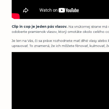
Clip in cop je jeden pás vlasov.
Na vnútornej strane má d
odoberte pramienok vlasov, ktorý omotáte okolo celého co
Je len na Vás, či sa práve rozhodnete mať dlhé vlasy alebo
upravovať. To znamená, že ich môžete fénovať, kulmovať, žehl