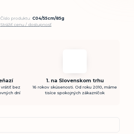
Číslo produktu:
C04/55cm/85g
Strážiť cenu / dostupnosť
eňazí
1. na Slovenskom trhu
vrátiť bez
16 rokov skúsenosti. Od roku 2010, máme
ovných dní
tisíce spokojných zákazníčok