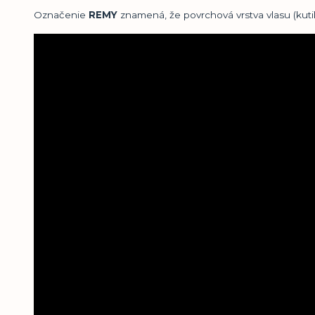
Označenie
REMY
znamená, že povrchová vrstva vlasu (kuti