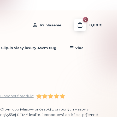
0
0,00 €
Prihlásenie
Clip-in vlasy luxury 45cm 80g
Viac
Ohodnotiť produkt
Clip-in cop (vlasový príčesok) z prírodných vlasov v
najvyššej REMY kvalite. Jednoduchá aplikácia, príjemné