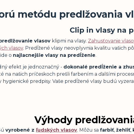
orú metódu predlžovania v
Clip in vlasy na 
predlžovanie vlasov
klipmi na vlasy.
Zahusťovanie vlaso
ých vlasov
. Predĺžené vlasy neovplyvnia kvalitu vašich 
 ide o
najlacnejšie vlasy na predĺženie
.
dný efekt je jednoznačný -
dokonalé predĺženie a zhu
é na našich príčeskoch prešli farbením a ďalšími procesmi
y hygienické predpisy. Vaše predĺžené vlasy budú vyzera
Výhody predlžovania
Sú
vyrobené z
ľudských vlasov
. Môžu sa
farbiť
,
žehliť
,