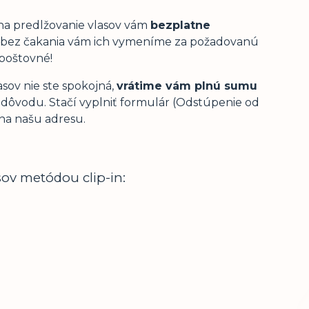
y na predlžovanie vlasov vám
bezplatne
u a bez čakania vám ich vymeníme za požadovanú
poštovné!
asov nie ste spokojná,
vrátime vám plnú sumu
 dôvodu. Stačí vyplniť formulár (Odstúpenie od
 na našu adresu.
ov metódou clip-in: