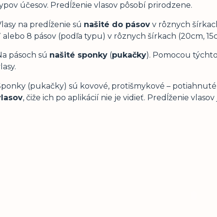
typov účesov. Predĺženie vlasov pôsobí prirodzene.
Vlasy na predĺženie sú
našité do pásov
v rôznych šírkach
7 alebo 8 pásov (podľa typu) v rôznych šírkach (20cm, 15
Na pásoch sú
našité sponky
(
pukačky
). Pomocou týchto 
lasy.
Sponky (pukačky) sú kovové, protišmykové – potiahnuté 
vlasov
, čiže ich po aplikácií nie je vidieť. Predĺženie vlaso