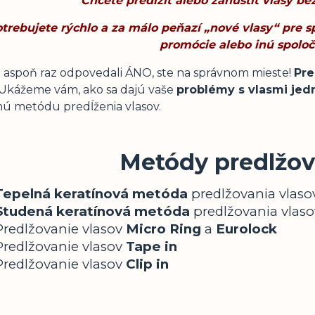
Chcete predĺžiť alebo zahustiť vlasy be
trebujete rýchlo a za málo peňazí „nové vlasy“ pre s
promócie alebo inú spolo
e aspoň raz odpovedali ÁNO, ste na správnom mieste!
Pre
 Ukážeme vám, ako sa dajú vaše
problémy s vlasmi jed
ú metódu predĺženia vlasov.
Metódy predlžov
Tepelná keratínová metóda
predlžovania vlaso
Studená keratínová metóda
predlžovania vlaso
Predlžovanie vlasov
Micro Ring
a
Eurolock
Predlžovanie vlasov
Tape in
Predlžovanie vlasov
Clip in