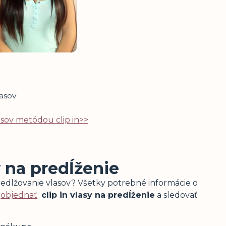
asov metódou clip in>>
v na predĺženie
edlžovanie vlasov? Všetky potrebné informácie o
i
objednať
clip in vlasy na predĺženie
a sledovať