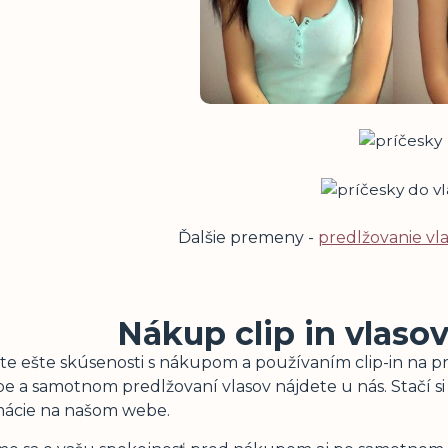
Ďalšie premeny -
predlžovanie vl
Nákup clip in vlaso
e ešte skúsenosti s nákupom a používaním clip-in na pr
e a samotnom predlžovaní vlasov nájdete u nás. Stačí s
mácie na našom webe.