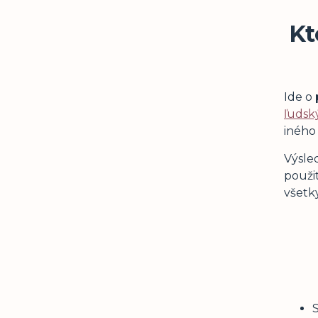
Kt
Ide o
ľudsk
iného
Výsle
použit
všetk