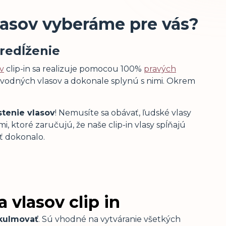
lasov vyberáme pre vás?
predĺženie
v
clip-in sa realizuje pomocou 100%
pravých
pôvodných vlasov a dokonale splynú s nimi. Okrem
stenie vlasov
! Nemusíte sa obávať, ľudské vlasy
, ktoré zaručujú, že naše clip-in vlasy spĺňajú
ť dokonalo.
 vlasov clip in
kulmovať
. Sú vhodné na vytváranie všetkých