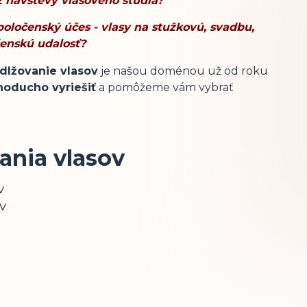
z návštevy vlasového štúdia?
poločenský účes - vlasy na stužkovú, svadbu,
čenskú udalosť?
dlžovanie vlasov
je našou doménou už od roku
noducho vyriešiť
a pomôžeme vám vybrať
ania vlasov
v
v