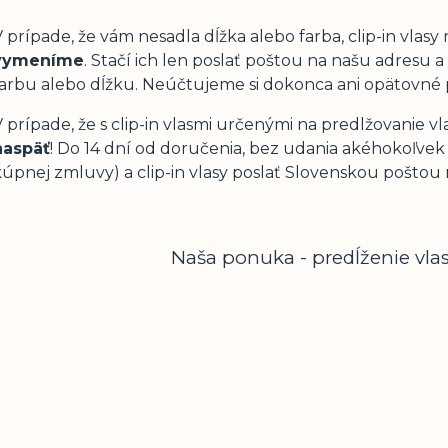
 prípade, že vám nesadla dĺžka alebo farba, clip-in vlas
vymeníme
. Stačí ich len poslať poštou na našu adres
farbu alebo dĺžku. Neúčtujeme si dokonca ani opätovné 
 prípade, že s clip-in vlasmi určenými na predlžovanie vl
naspäť
! Do 14 dní od doručenia, bez udania akéhokoľvek
kúpnej zmluvy) a clip-in vlasy poslať Slovenskou poštou
Naša ponuka - predĺženie vlas