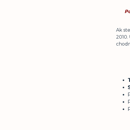
Po
Ak st
2010.
chodn