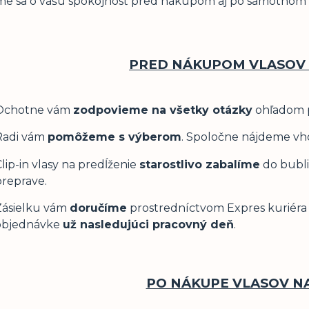
me sa o vašu spokojnosť pred nákupom aj po samotnom
PRED NÁKUPOM VLASOV 
Ochotne vám
zodpovieme na všetky otázky
ohľadom pr
Radi vám
pomôžeme s výberom
. Spoločne nájdeme vho
lip-in vlasy na predĺženie
starostlivo zabalíme
do bubli
preprave.
Zásielku vám
doručíme
prostredníctvom Expres kuriéra
objednávke
už nasledujúci pracovný deň
.
PO NÁKUPE VLASOV N